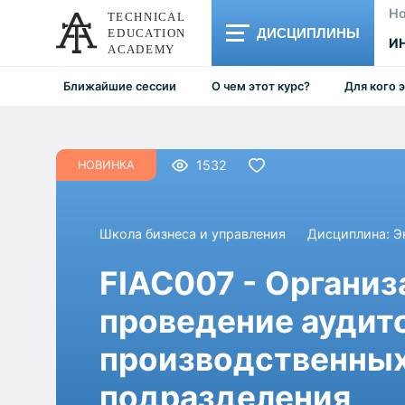
Но
ДИСЦИПЛИНЫ
И
Ближайшие сессии
О чем этот курс?
Для кого 
1532
НОВИНКА
Школа бизнеса и управления
Дисциплина:
Э
FIAC007 - Организ
проведение аудито
производственны
подразделения