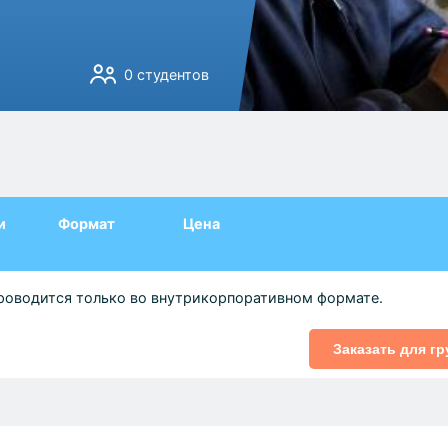
0 студентов
и
Формат
Цена
роводится только во внутрикорпоративном формате.
Заказать для г