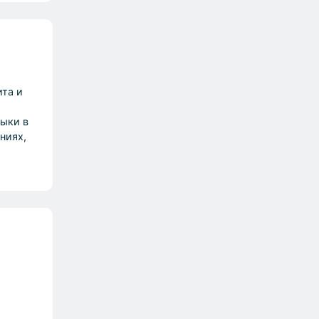
ита и
выки в
ниях,