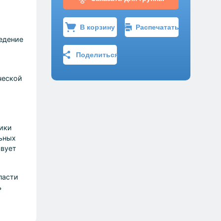
В корзину
Распечатать
едение
Поделиться
ческой
ики
льных
твует
ласти
ь