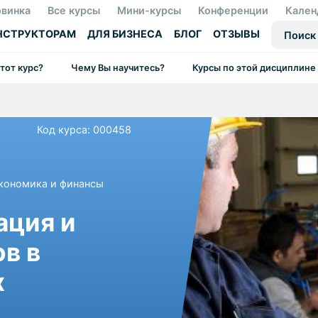
винка
Все курсы
Мини-курсы
Конференции
Кален
НСТРУКТОРАМ
ДЛЯ БИЗНЕСА
БЛОГ
ОТЗЫВЫ
этот курс?
Чему Вы научитесь?
Курсы по этой дисциплине
Код курса: 000458
кономика и финансы
ация и
в в
х