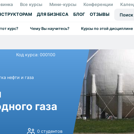
винка
Все курсы
Мини-курсы
Конференции
Кален
НСТРУКТОРАМ
ДЛЯ БИЗНЕСА
БЛОГ
ОТЗЫВЫ
этот курс?
Чему Вы научитесь?
Курсы по этой дисциплине
Код курса: 000100
ка нефти и газа
ы
дного газа
0 студентов