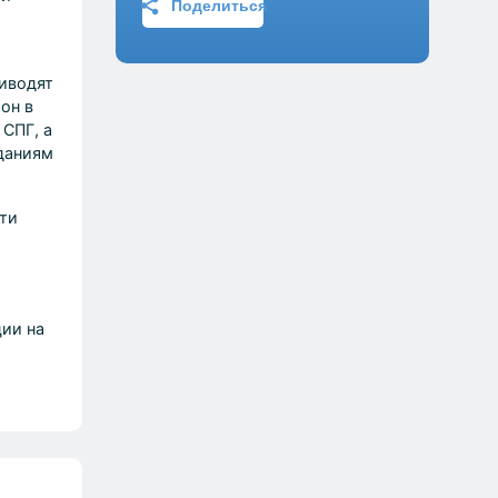
Поделиться
иводят
он в
СПГ, а
даниям
ти
ции на