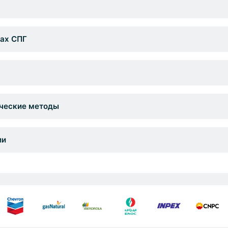
ах СПГ
ические методы
ии