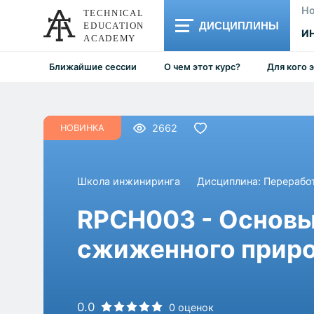
Но
ДИСЦИПЛИНЫ
И
Ближайшие сессии
О чем этот курс?
Для кого 
2662
НОВИНКА
Школа инжиниринга
Дисциплина:
Переработ
RPCH003 - Основ
сжиженного приро
0.0
0 оценок