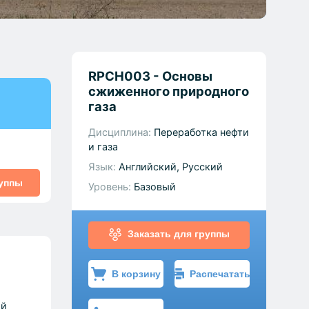
RPCH003 - Основы
сжиженного природного
газа
Дисциплина:
Переработка нефти
и газа
Язык:
Английский, Русский
руппы
Уровень:
Базовый
Заказать для группы
В корзину
Распечатать
ий