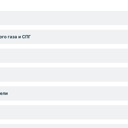
го газа и СПГ
тели